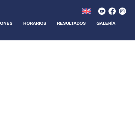
IONES
HORARIOS
RESULTADOS
GALERÍA