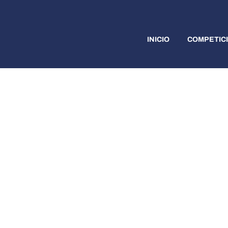
INICIO
COMPETIC